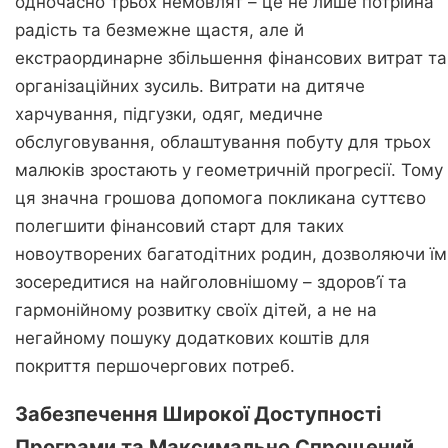
одночасно трьох немовлят – це не лише потрійна
радість та безмежне щастя, але й
екстраординарне збільшення фінансових витрат та
організаційних зусиль. Витрати на дитяче
харчування, підгузки, одяг, медичне
обслуговування, облаштування побуту для трьох
малюків зростають у геометричній прогресії. Тому
ця значна грошова допомога покликана суттєво
полегшити фінансовий старт для таких
новоутворених багатодітних родин, дозволяючи їм
зосередитися на найголовнішому – здоров’ї та
гармонійному розвитку своїх дітей, а не на
негайному пошуку додаткових коштів для
покриття першочергових потреб.
Забезпечення Широкої Доступності
Програми та Максимально Спрощений