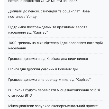
потрібно свідоцтво СРСР міняти на нове?
Доплати до пенсій, стипендій та соцвиплат. Нова
постанова Уряду
Підтримка постраждалих та вразливих верств
населення від “Карітас”
1000 гривень на ліки відтепер і для вразливих категорій
населення
Грошова допомога від Карітас: два види виплат
Пільги для дружин учасників бойових дій
Грошова допомога на оренду житла від “Карітас”
Із 1 липня будуть перевіряти місцезнаходження осіб зі
статусом ВПО
Мінсоцполітики запускає експериментальний проект