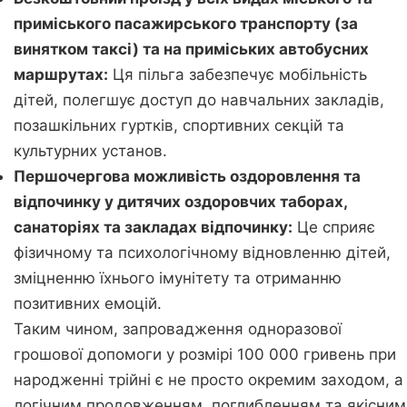
приміського пасажирського транспорту (за
винятком таксі) та на приміських автобусних
маршрутах:
Ця пільга забезпечує мобільність
дітей, полегшує доступ до навчальних закладів,
позашкільних гуртків, спортивних секцій та
культурних установ.
Першочергова можливість оздоровлення та
відпочинку у дитячих оздоровчих таборах,
санаторіях та закладах відпочинку:
Це сприяє
фізичному та психологічному відновленню дітей,
зміцненню їхнього імунітету та отриманню
позитивних емоцій.
Таким чином, запровадження одноразової
грошової допомоги у розмірі 100 000 гривень при
народженні трійні є не просто окремим заходом, а
логічним продовженням, поглибленням та якісним