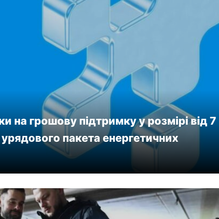
и на грошову підтримку у розмірі від 7
 урядового пакета енергетичних