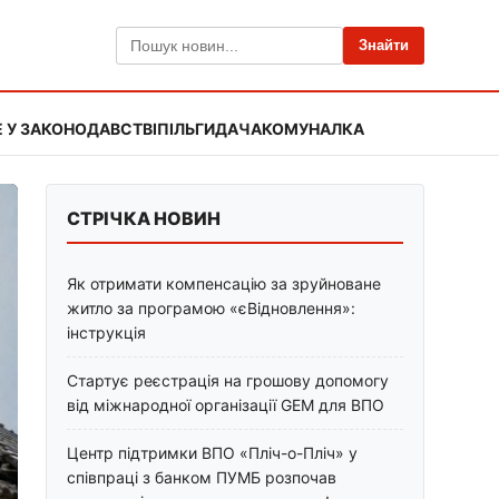
Знайти
 У ЗАКОНОДАВСТВІ
ПІЛЬГИ
ДАЧА
КОМУНАЛКА
СТРІЧКА НОВИН
Як отримати компенсацію за зруйноване
житло за програмою «єВідновлення»:
інструкція
Стартує реєстрація на грошову допомогу
від міжнародної організації GEM для ВПО
Центр підтримки ВПО «Пліч-о-Пліч» у
співпраці з банком ПУМБ розпочав