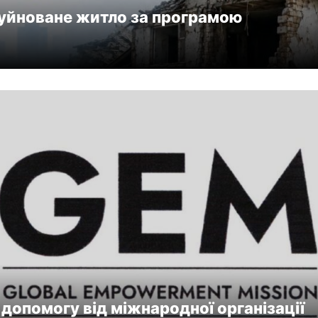
руйноване житло за програмою
допомогу від міжнародної організації