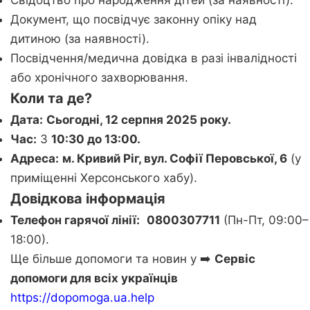
Свідоцтво про народження дітей (за наявності).
Документ, що посвідчує законну опіку над
дитиною (за наявності).
Посвідчення/медична довідка в разі інвалідності
або хронічного захворювання.
Коли та де?
Дата:
Сьогодні, 12 серпня 2025 року.
Час:
З
10:30 до 13:00.
Адреса:
м. Кривий Ріг, вул. Софії Перовської, 6
(у
приміщенні Херсонського хабу).
Довідкова інформація
Телефон гарячої лінії:
0800307711
(Пн-Пт, 09:00–
18:00).
Ще більше допомоги та новин у ➡️
Сервіс
допомоги для всіх українців
https://dopomoga.ua.help