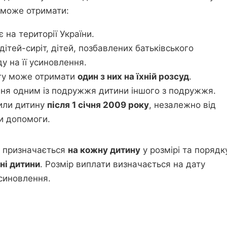
і може отримати:
 на території України.
дітей-сиріт, дітей, позбавлених батьківського
ду на її усиновлення.
гу може отримати
один з них на їхній розсуд
.
ня одним із подружжя дитини іншого з подружжя.
вили дитину
після 1 січня 2009 року
, незалежно від
ди допомоги.
 призначається
на кожну дитину
у розмірі та порядк
ні дитини
. Розмір виплати визначається на дату
усиновлення.