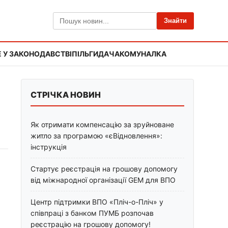
Знайти
 У ЗАКОНОДАВСТВІ
ПІЛЬГИ
ДАЧА
КОМУНАЛКА
СТРІЧКА НОВИН
Як отримати компенсацію за зруйноване
житло за програмою «єВідновлення»:
інструкція
Стартує реєстрація на грошову допомогу
від міжнародної організації GEM для ВПО
Центр підтримки ВПО «Пліч-о-Пліч» у
співпраці з банком ПУМБ розпочав
реєстрацію на грошову допомогу!