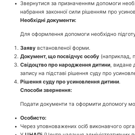
Звернутися за призначенням допомоги необ
набрання законної сили рішенням про усино
Необхідні документи:
Для оформлення допомоги необхідно підготу
Заяву
встановленої форми.
Документ, що посвідчує особу
(наприклад, п
Свідоцтво про народження дитини
, видане
запису на підставі рішення суду про усиновл
Рішення суду про усиновлення дитини
.
Способи звернення:
Подати документи та оформити допомогу мож
Особисто:
Через уповноважених осіб виконавчого органу
У
ЦНАПі
(Центр надання адміністративних п