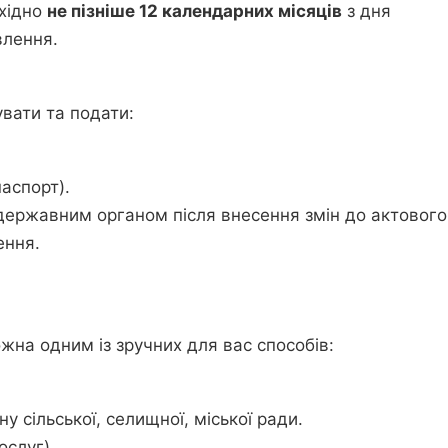
хідно
не пізніше 12 календарних місяців
з дня
влення.
вати та подати:
аспорт).
 державним органом після внесення змін до актового
ення.
на одним із зручних для вас способів:
 сільської, селищної, міської ради.
ослуг).