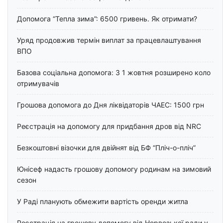
Допомога “Тепла зима”: 6500 гривень. Як отримати?
Уряд продовжив термін виплат за працевлаштування
ВПО
Базова соціальна допомога: З 1 жовтня розширено коло
отримувачів
Грошова допомога до Дня ліквідаторів ЧАЕС: 1500 грн
Реєстрація на допомогу для придбання дров від NRC
Безкоштовні візочки для двійнят від БФ “Пліч-о-пліч”
Юнісеф надасть грошову допомогу родинам на зимовий
сезон
У Раді планують обмежити вартість оренди житла
Реєстрація на грошову допомогу від Норвезької ради у