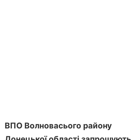
ВПО Волновасього району
Донецької області запрошують