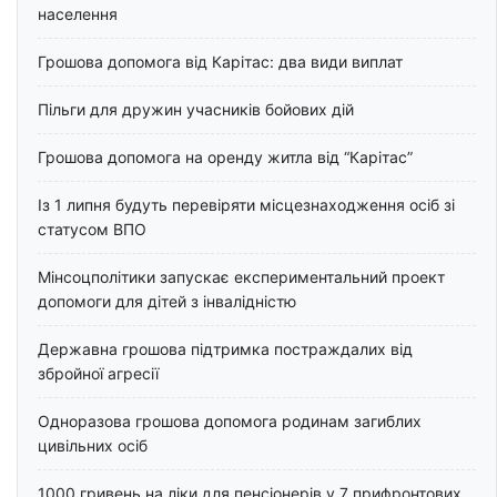
населення
Грошова допомога від Карітас: два види виплат
Пільги для дружин учасників бойових дій
Грошова допомога на оренду житла від “Карітас”
Із 1 липня будуть перевіряти місцезнаходження осіб зі
статусом ВПО
Мінсоцполітики запускає експериментальний проект
допомоги для дітей з інвалідністю
Державна грошова підтримка постраждалих від
збройної агресії
Одноразова грошова допомога родинам загиблих
цивільних осіб
1000 гривень на ліки для пенсіонерів у 7 прифронтових