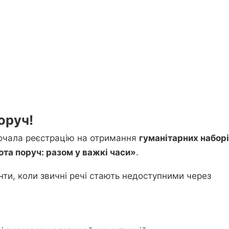
оруч!
очала реєстрацію на отримання
гуманітарних набор
ота поруч: разом у важкі часи»
.
ти, коли звичні речі стають недоступними через