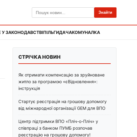
Знайти
 У ЗАКОНОДАВСТВІ
ПІЛЬГИ
ДАЧА
КОМУНАЛКА
СТРІЧКА НОВИН
Як отримати компенсацію за зруйноване
житло за програмою «єВідновлення»:
інструкція
Стартує реєстрація на грошову допомогу
від міжнародної організації GEM для ВПО
Центр підтримки ВПО «Пліч-о-Пліч» у
співпраці з банком ПУМБ розпочав
реєстрацію на грошову допомогу!