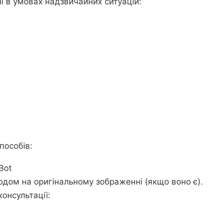
і в умовах надзвичайних ситуацій:
пособів:
Bot
одом на оригінальному зображенні (якщо воно є).
онсультації: