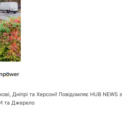
ові, Дніпрі та Херсоні! Повідомляє
HUB NEWS
з
И
та
Джерело