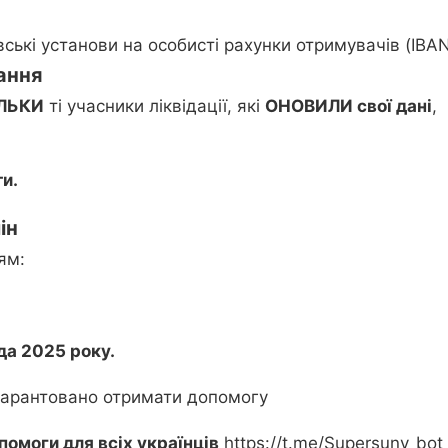
ські установи на особисті рахунки отримувачів (IBAN
ання
ІЛЬКИ
ті учасники ліквідації, які
ОНОВИЛИ свої дані
,
ти.
ін
ям:
да 2025 року.
 гарантовано отримати допомогу
помоги для всіх українців
https://t.me/Supersuny_bot