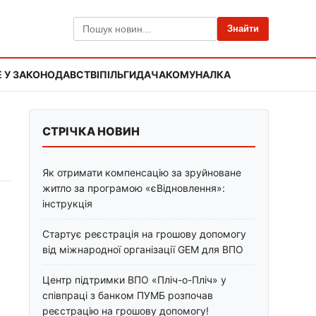
Знайти
 У ЗАКОНОДАВСТВІ
ПІЛЬГИ
ДАЧА
КОМУНАЛКА
СТРІЧКА НОВИН
Як отримати компенсацію за зруйноване
житло за програмою «єВідновлення»:
інструкція
Стартує реєстрація на грошову допомогу
від міжнародної організації GEM для ВПО
Центр підтримки ВПО «Пліч-о-Пліч» у
співпраці з банком ПУМБ розпочав
реєстрацію на грошову допомогу!