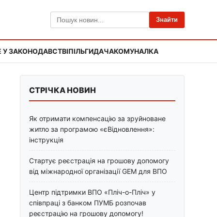
Знайти
 У ЗАКОНОДАВСТВІ
ПІЛЬГИ
ДАЧА
КОМУНАЛКА
СТРІЧКА НОВИН
Як отримати компенсацію за зруйноване
житло за програмою «єВідновлення»:
інструкція
Стартує реєстрація на грошову допомогу
від міжнародної організації GEM для ВПО
Центр підтримки ВПО «Пліч-о-Пліч» у
співпраці з банком ПУМБ розпочав
реєстрацію на грошову допомогу!