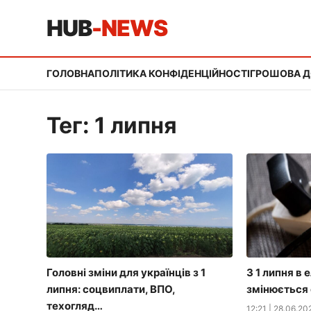
HUB
-NEWS
ГОЛОВНА
ПОЛІТИКА КОНФІДЕНЦІЙНОСТІ
ГРОШОВА 
Тег: 1 липня
Головні зміни для українців з 1
З 1 липня в
липня: соцвиплати, ВПО,
змінюється 
техогляд…
12:21
|
28.06.20