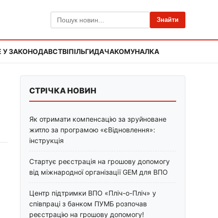
Знайти
 У ЗАКОНОДАВСТВІ
ПІЛЬГИ
ДАЧА
КОМУНАЛКА
СТРІЧКА НОВИН
Як отримати компенсацію за зруйноване
житло за програмою «єВідновлення»:
інструкція
Стартує реєстрація на грошову допомогу
від міжнародної організації GEM для ВПО
Центр підтримки ВПО «Пліч-о-Пліч» у
співпраці з банком ПУМБ розпочав
реєстрацію на грошову допомогу!